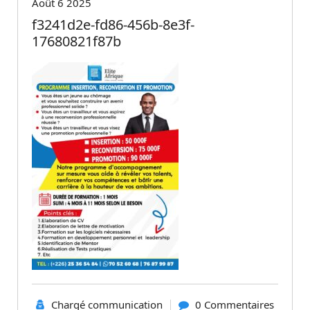
Août 6 2025
f3241d2e-fd86-456b-8e3f-
17680821f87b
Chargé communication
0 Commentaires