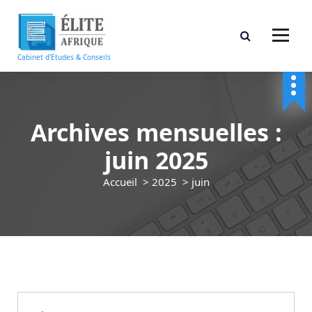
A
l
l
e
Cabinet d'Etudes & Conseils
r
a
u
c
Archives mensuelles :
o
n
juin 2025
t
e
Accueil
>
2025
>
juin
n
u
Non classé