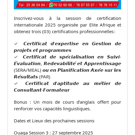
Inscrivez-vous à la session de certification
internationale 2025 organisée par Elite Afrique et
obtenez trois (03) certifications professionnelles :
✓ 𝘾𝙚𝙧𝙩𝙞𝙛𝙞𝙘𝙖𝙩 𝙙’𝙚𝙭𝙥𝙚𝙧𝙩𝙞𝙨𝙚 𝙚𝙣 𝙂𝙚𝙨𝙩𝙞𝙤𝙣 𝙙𝙚
𝙥𝙧𝙤𝙟𝙚𝙩𝙨 𝙚𝙩 𝙥𝙧𝙤𝙜𝙧𝙖𝙢𝙢𝙚𝙨
✓ 𝘾𝙚𝙧𝙩𝙞𝙛𝙞𝙘𝙖𝙩 𝙙𝙚 𝙨𝙥𝙚́𝙘𝙞𝙖𝙡𝙞𝙨𝙖𝙩𝙞𝙤𝙣 𝙚𝙣 𝙎𝙪𝙞𝙫𝙞-
𝙀́𝙫𝙖𝙡𝙪𝙖𝙩𝙞𝙤𝙣, 𝙍𝙚𝙙𝙚𝙫𝙖𝙗𝙞𝙡𝙞𝙩𝙚́ 𝙚𝙩 𝘼𝙥𝙥𝙧𝙚𝙣𝙩𝙞𝙨𝙨𝙖𝙜𝙚
(SERA/MEAL) 𝙤𝙪 𝙚𝙣 𝙋𝙡𝙖𝙣𝙞𝙛𝙞𝙘𝙖𝙩𝙞𝙤𝙣 𝘼𝙭𝙚́𝙚 𝙨𝙪𝙧 𝙡𝙚𝙨
𝙍𝙚́𝙨𝙪𝙡𝙩𝙖𝙩𝙨 (PAR)
✓ 𝘾𝙚𝙧𝙩𝙞𝙛𝙞𝙘𝙖𝙩 𝙙’𝙖𝙥𝙩𝙞𝙩𝙪𝙙𝙚 𝙖𝙪 𝙢𝙚́𝙩𝙞𝙚𝙧 𝙙𝙚
𝘾𝙤𝙣𝙨𝙪𝙡𝙩𝙖𝙣𝙩-𝙁𝙤𝙧𝙢𝙖𝙩𝙚𝙪𝙧
Bonus : Un mois de cours d’anglais offert pour
renforcer vos capacités linguistiques.
Dates et Lieux des prochaines sessions
Ouaga Session 3 : 27 septembre 2025