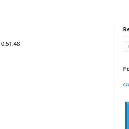
R
0.51.48
Rec
F
Ac