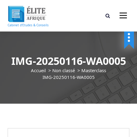
A
l
l
e
Cabinet d'Etudes & Conseils
r
a
u
c
IMG-20250116-WA0005
o
n
Accueil
>
Non classé
>
Masterclass
t
IMG-20250116-WA0005
e
n
u