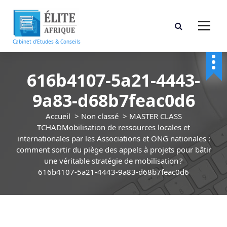
A
l
l
e
Cabinet d'Etudes & Conseils
r
a
u
616b4107-5a21-4443-
c
9a83-d68b7feac0d6
o
n
Accueil
>
Non classé
>
MASTER CLASS
t
TCHADMobilisation de ressources locales et
e
internationales par les Associations et ONG nationales :
n
comment sortir du piège des appels à projets pour bâtir
u
une véritable stratégie de mobilisation ?
616b4107-5a21-4443-9a83-d68b7feac0d6