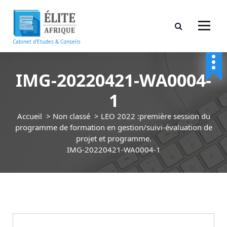
A
l
l
e
Cabinet d'Etudes & Conseils
r
a
u
IMG-20220421-WA0004-
c
1
o
n
Accueil
>
Non classé
>
LEO 2022 :première session du
t
programme de formation en gestion/suivi-évaluation de
e
projet et programme.
n
IMG-20220421-WA0004-1
u