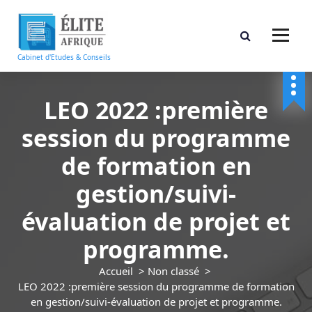
A
l
l
e
Cabinet d'Etudes & Conseils
r
a
u
LEO 2022 :première
c
session du programme
o
n
de formation en
t
e
gestion/suivi-
n
u
évaluation de projet et
programme.
Accueil
>
Non classé
>
LEO 2022 :première session du programme de formation
en gestion/suivi-évaluation de projet et programme.