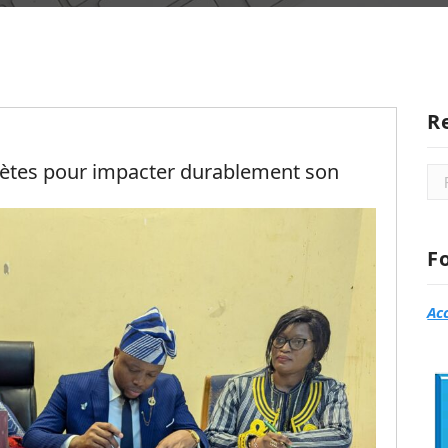
R
crètes pour impacter durablement son
Rec
F
Ac