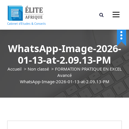
A
l
l
e
Cabinet d'Etudes & Conseils
r
a
u
WhatsApp-Image-2026-
c
o
01-13-at-2.09.13-PM
n
t
Accueil
>
Non classé
>
FORMATION PRATIQUE EN EXCEL
e
Avancé
n
WhatsApp-Image-2026-01-13-at-2.09.13-PM
u