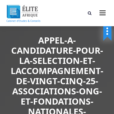
A
l
l
e
Cabinet d'Etudes & Conseils
r
a
u
APPEL-A-
c
CANDIDATURE-POUR-
o
n
LA-SELECTION-ET-
t
e
LACCOMPAGNEMENT-
n
u
DE-VINGT-CINQ-25-
ASSOCIATIONS-ONG-
ET-FONDATIONS-
NATIONALES-