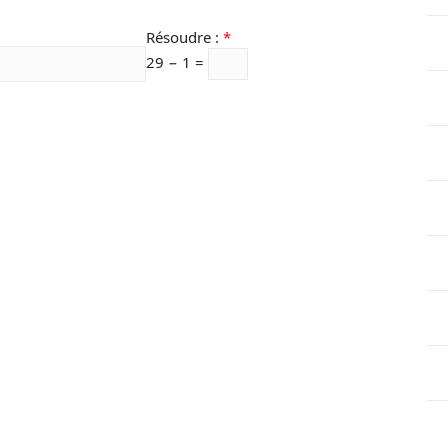
Résoudre :
*
29 − 1 =