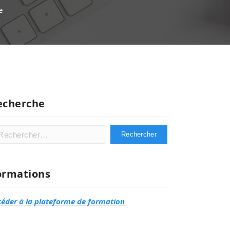
e
echerche
hercher :
ormations
céder à la plateforme de formation