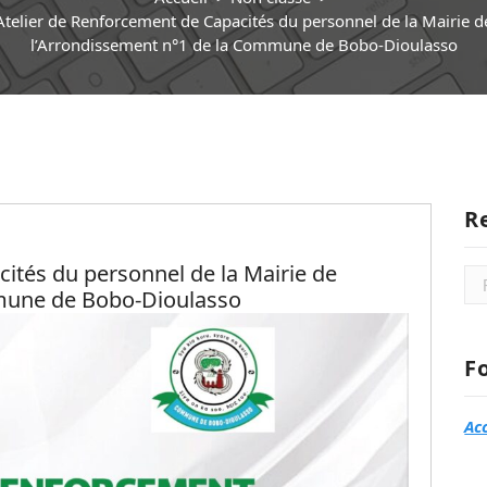
Atelier de Renforcement de Capacités du personnel de la Mairie d
l’Arrondissement n°1 de la Commune de Bobo-Dioulasso
R
ités du personnel de la Mairie de
Rec
mune de Bobo-Dioulasso
F
Ac