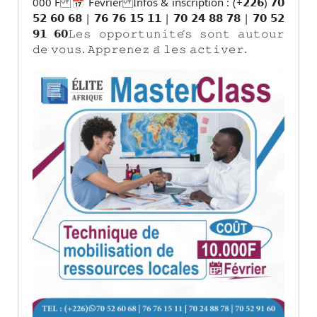
000 F 📅 Février Infos & inscription : (+𝟮𝟮𝟲) 𝟳𝟬
𝟱𝟮 𝟲𝟬 𝟲𝟴 | 𝟳𝟲 𝟳𝟲 𝟭𝟱 𝟭𝟭 | 𝟳𝟬 𝟮𝟰 𝟴𝟴 𝟳𝟴 | 𝟳𝟬 𝟱𝟮
𝟵𝟭 𝟲𝟬𝙻𝚎𝚜 𝚘𝚙𝚙𝚘𝚛𝚝𝚞𝚗𝚒𝚝𝚎́𝚜 𝚜𝚘𝚗𝚝 𝚊𝚞𝚝𝚘𝚞𝚛
𝚍𝚎 𝚟𝚘𝚞𝚜. 𝙰𝚙𝚙𝚛𝚎𝚗𝚎𝚣 𝚊̀ 𝚕𝚎𝚜 𝚊𝚌𝚝𝚒𝚟𝚎𝚛.