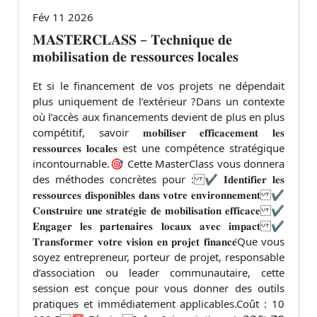
Fév 11 2026
𝐌𝐀𝐒𝐓𝐄𝐑𝐂𝐋𝐀𝐒𝐒 – 𝐓𝐞𝐜𝐡𝐧𝐢𝐪𝐮𝐞 𝐝𝐞
𝐦𝐨𝐛𝐢𝐥𝐢𝐬𝐚𝐭𝐢𝐨𝐧 𝐝𝐞 𝐫𝐞𝐬𝐬𝐨𝐮𝐫𝐜𝐞𝐬 𝐥𝐨𝐜𝐚𝐥𝐞𝐬
Et si le financement de vos projets ne dépendait
plus uniquement de l’extérieur ?Dans un contexte
où l’accès aux financements devient de plus en plus
compétitif, savoir 𝐦𝐨𝐛𝐢𝐥𝐢𝐬𝐞𝐫 𝐞𝐟𝐟𝐢𝐜𝐚𝐜𝐞𝐦𝐞𝐧𝐭 𝐥𝐞𝐬
𝐫𝐞𝐬𝐬𝐨𝐮𝐫𝐜𝐞𝐬 𝐥𝐨𝐜𝐚𝐥𝐞𝐬 est une compétence stratégique
incontournable.🎯 Cette MasterClass vous donnera
des méthodes concrètes pour : ✔ 𝐈𝐝𝐞𝐧𝐭𝐢𝐟𝐢𝐞𝐫 𝐥𝐞𝐬
𝐫𝐞𝐬𝐬𝐨𝐮𝐫𝐜𝐞𝐬 𝐝𝐢𝐬𝐩𝐨𝐧𝐢𝐛𝐥𝐞𝐬 𝐝𝐚𝐧𝐬 𝐯𝐨𝐭𝐫𝐞 𝐞𝐧𝐯𝐢𝐫𝐨𝐧𝐧𝐞𝐦𝐞𝐧𝐭 ✔
𝐂𝐨𝐧𝐬𝐭𝐫𝐮𝐢𝐫𝐞 𝐮𝐧𝐞 𝐬𝐭𝐫𝐚𝐭𝐞́𝐠𝐢𝐞 𝐝𝐞 𝐦𝐨𝐛𝐢𝐥𝐢𝐬𝐚𝐭𝐢𝐨𝐧 𝐞𝐟𝐟𝐢𝐜𝐚𝐜𝐞 ✔
𝐄𝐧𝐠𝐚𝐠𝐞𝐫 𝐥𝐞𝐬 𝐩𝐚𝐫𝐭𝐞𝐧𝐚𝐢𝐫𝐞𝐬 𝐥𝐨𝐜𝐚𝐮𝐱 𝐚𝐯𝐞𝐜 𝐢𝐦𝐩𝐚𝐜𝐭 ✔
𝐓𝐫𝐚𝐧𝐬𝐟𝐨𝐫𝐦𝐞𝐫 𝐯𝐨𝐭𝐫𝐞 𝐯𝐢𝐬𝐢𝐨𝐧 𝐞𝐧 𝐩𝐫𝐨𝐣𝐞𝐭 𝐟𝐢𝐧𝐚𝐧𝐜𝐞́Que vous
soyez entrepreneur, porteur de projet, responsable
d’association ou leader communautaire, cette
session est conçue pour vous donner des outils
pratiques et immédiatement applicables.Coût : 10