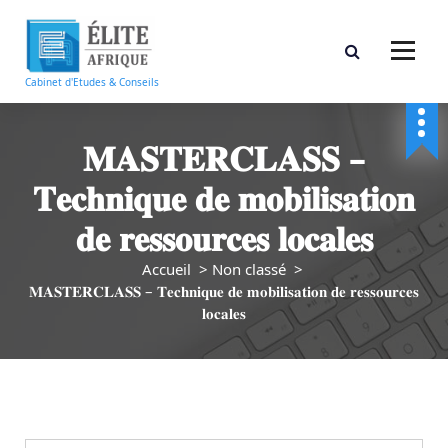
A
l
l
e
Cabinet d'Etudes & Conseils
r
a
u
𝐌𝐀𝐒𝐓𝐄𝐑𝐂𝐋𝐀𝐒𝐒 –
c
𝐓𝐞𝐜𝐡𝐧𝐢𝐪𝐮𝐞 𝐝𝐞 𝐦𝐨𝐛𝐢𝐥𝐢𝐬𝐚𝐭𝐢𝐨𝐧
o
n
𝐝𝐞 𝐫𝐞𝐬𝐬𝐨𝐮𝐫𝐜𝐞𝐬 𝐥𝐨𝐜𝐚𝐥𝐞𝐬
t
e
Accueil
>
Non classé
>
n
𝐌𝐀𝐒𝐓𝐄𝐑𝐂𝐋𝐀𝐒𝐒 – 𝐓𝐞𝐜𝐡𝐧𝐢𝐪𝐮𝐞 𝐝𝐞 𝐦𝐨𝐛𝐢𝐥𝐢𝐬𝐚𝐭𝐢𝐨𝐧 𝐝𝐞 𝐫𝐞𝐬𝐬𝐨𝐮𝐫𝐜𝐞𝐬
u
𝐥𝐨𝐜𝐚𝐥𝐞𝐬
Non classé