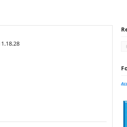
R
1.18.28
Rec
F
Ac