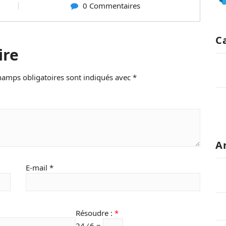
0 Commentaires
C
ire
hamps obligatoires sont indiqués avec
*
A
E-mail
*
Résoudre :
*
24 ⁄ 6 =