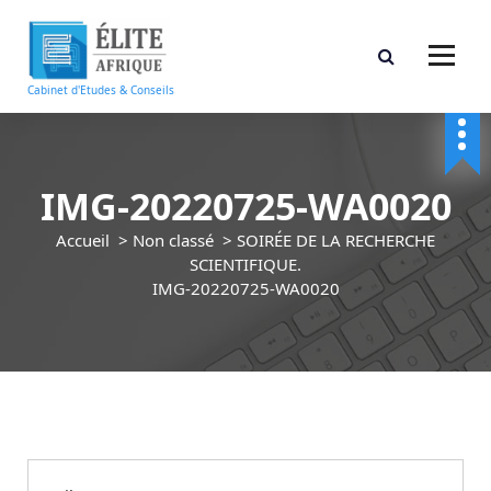
A
l
l
e
Cabinet d'Etudes & Conseils
r
a
u
c
IMG-20220725-WA0020
o
n
Accueil
>
Non classé
>
SOIRÉE DE LA RECHERCHE
t
SCIENTIFIQUE.
e
IMG-20220725-WA0020
n
u