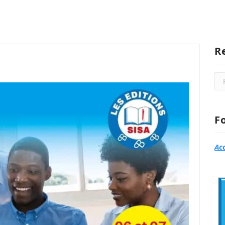
R
Rec
F
Ac