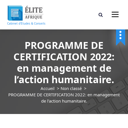
A
l
l
e
Cabinet d'Etudes & Conseils
r
a
u
PROGRAMME DE
c
CERTIFICATION 2022:
o
n
en management de
t
e
l’action humanitaire.
n
u
Accueil
>
Non classé
>
PROGRAMME DE CERTIFICATION 2022: en management
de l’action humanitaire.