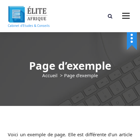
A
l
l
e
Cabinet d'Etudes & Conseils
r
a
u
c
o
Page d’exemple
n
t
Accueil
>
Page d’exemple
e
n
u
Voici un exemple de page. Elle est différente d’un article