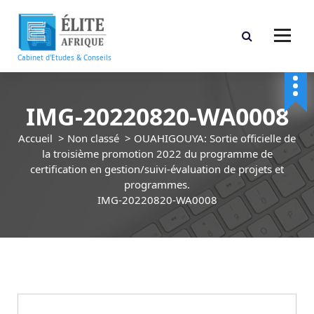
A
l
l
e
Cabinet d'Etudes & Conseils
r
a
u
IMG-20220820-WA0008
c
o
Accueil
>
Non classé
>
OUAHIGOUYA: Sortie officielle de
n
la troisième promotion 2022 du programme de
t
certification en gestion/suivi-évaluation de projets et
e
programmes.
n
IMG-20220820-WA0008
u