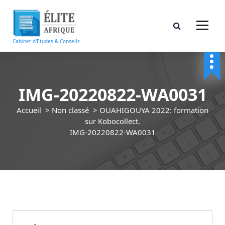
A
l
l
e
Cabinet d'Etudes & Conseils
r
a
u
c
IMG-20220822-WA0031
o
n
Accueil
>
Non classé
>
OUAHIGOUYA 2022: formation
t
sur Kobocollect.
e
IMG-20220822-WA0031
n
u