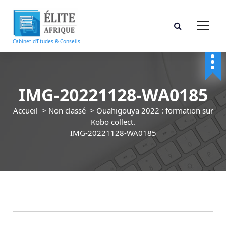
A
l
l
e
Cabinet d'Etudes & Conseils
r
a
u
c
IMG-20221128-WA0185
o
n
Accueil
>
Non classé
>
Ouahigouya 2022 : formation sur
t
Kobo collect.
e
IMG-20221128-WA0185
n
u