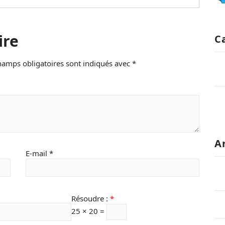
ire
C
hamps obligatoires sont indiqués avec
*
A
E-mail
*
Résoudre :
*
25 × 20 =