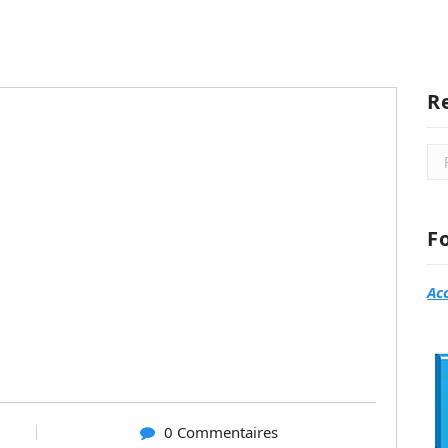
R
Rec
F
Ac
0 Commentaires