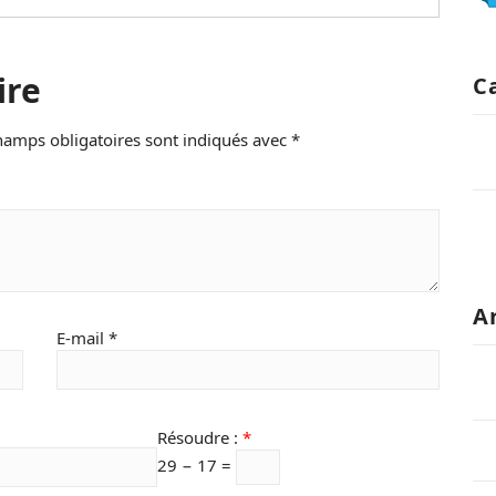
ire
C
hamps obligatoires sont indiqués avec
*
A
E-mail
*
Résoudre :
*
29 − 17 =