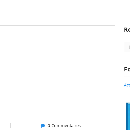
R
Rec
F
Ac
0 Commentaires