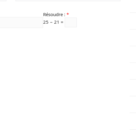
Résoudre :
*
25 − 21 =