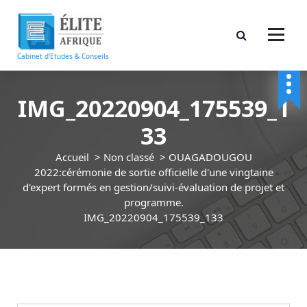
A
l
l
e
Cabinet d'Etudes & Conseils
r
a
u
IMG_20220904_175539_1
c
33
o
n
Accueil
>
Non classé
>
OUAGADOUGOU
t
2022:cérémonie de sortie officielle d'une vingtaine
e
d'expert formés en gestion/suivi-évaluation de projet et
n
programme.
u
IMG_20220904_175539_133