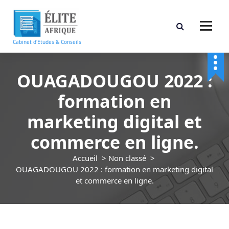
A
l
l
e
Cabinet d'Etudes & Conseils
r
a
u
OUAGADOUGOU 2022 :
c
formation en
o
n
marketing digital et
t
e
commerce en ligne.
n
u
Accueil
>
Non classé
>
OUAGADOUGOU 2022 : formation en marketing digital
et commerce en ligne.