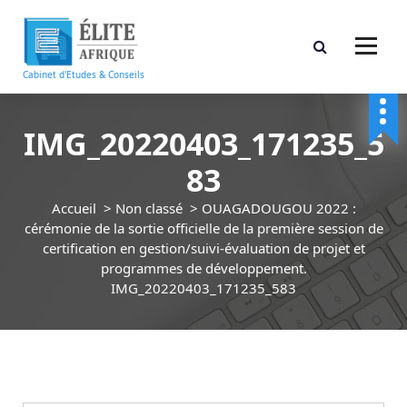
A
l
l
e
Cabinet d'Etudes & Conseils
r
a
u
IMG_20220403_171235_5
c
83
o
n
Accueil
>
Non classé
>
OUAGADOUGOU 2022 :
t
cérémonie de la sortie officielle de la première session de
e
certification en gestion/suivi-évaluation de projet et
n
programmes de développement.
u
IMG_20220403_171235_583