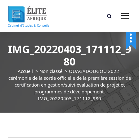
A
l
l
e
Cabinet d'Etudes & Conseils
r
a
u
IMG_20220403_171112_9
c
80
o
n
Accueil
>
Non classé
>
OUAGADOUGOU 2022 :
t
cérémonie de la sortie officielle de la première session de
e
certification en gestion/suivi-évaluation de projet et
n
programmes de développement.
u
IMG_20220403_171112_980