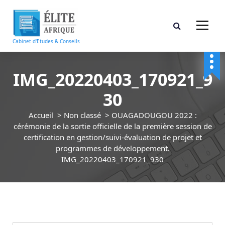
A
l
l
e
Cabinet d'Etudes & Conseils
r
a
u
IMG_20220403_170921_9
c
30
o
n
Accueil
>
Non classé
>
OUAGADOUGOU 2022 :
t
cérémonie de la sortie officielle de la première session de
e
certification en gestion/suivi-évaluation de projet et
n
programmes de développement.
u
IMG_20220403_170921_930