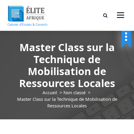
A
l
l
e
Cabinet d'Etudes & Conseils
r
a
u
Master Class sur la
c
Technique de
o
n
Mobilisation de
t
e
Ressources Locales
n
u
Accueil
>
Non classé
>
Master Class sur la Technique de Mobilisation de
Ressources Locales