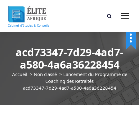
A
l
l
e
Cabinet d'Etudes & Conseils
r
a
u
acd73347-7d29-4ad7-
c
o
a580-4a6a36228454
n
t
Accueil
>
Non classé
>
Lancement du Programme de
e
Coaching des Retraités
n
acd73347-7d29-4ad7-a580-4a6a36228454
u