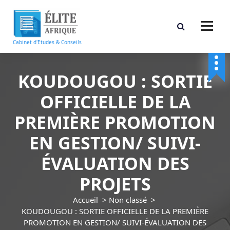
A
l
l
e
Cabinet d'Etudes & Conseils
r
a
u
KOUDOUGOU : SORTIE
c
OFFICIELLE DE LA
o
n
PREMIÈRE PROMOTION
t
e
EN GESTION/ SUIVI-
n
u
ÉVALUATION DES
PROJETS
Accueil
>
Non classé
>
KOUDOUGOU : SORTIE OFFICIELLE DE LA PREMIÈRE
PROMOTION EN GESTION/ SUIVI-ÉVALUATION DES