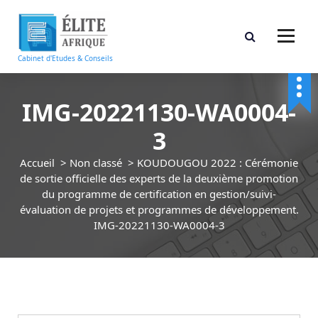
A
l
l
e
Cabinet d'Etudes & Conseils
r
a
u
IMG-20221130-WA0004-
c
3
o
n
Accueil
>
Non classé
>
KOUDOUGOU 2022 : Cérémonie
t
de sortie officielle des experts de la deuxième promotion
e
du programme de certification en gestion/suivi-
n
évaluation de projets et programmes de développement.
u
IMG-20221130-WA0004-3