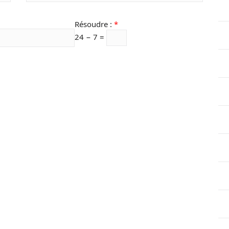
Résoudre :
*
24 − 7 =