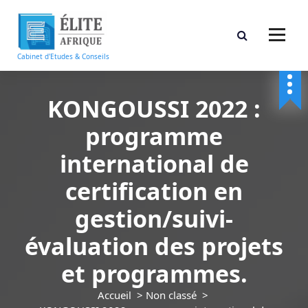
A
l
l
e
Cabinet d'Etudes & Conseils
r
a
u
KONGOUSSI 2022 :
c
programme
o
n
international de
t
e
certification en
n
u
gestion/suivi-
évaluation des projets
et programmes.
Accueil
>
Non classé
>