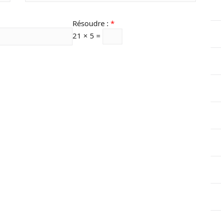
Résoudre :
*
21 × 5 =