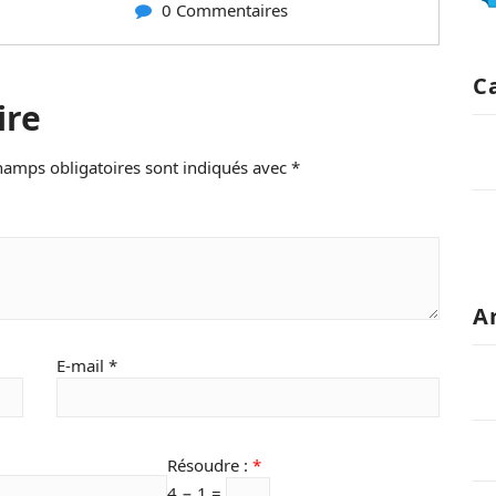
0 Commentaires
C
ire
hamps obligatoires sont indiqués avec
*
A
E-mail
*
Résoudre :
*
4 − 1 =