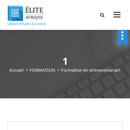
A
l
l
e
Cabinet d'Etudes & Conseils
r
a
u
c
o
1
n
t
Accueil
>
FORMATION
>
Formation en entreprenariat
1
e
n
u