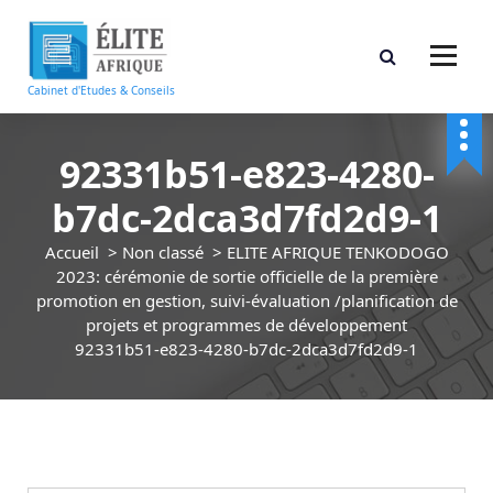
A
l
l
e
Cabinet d'Etudes & Conseils
r
a
u
92331b51-e823-4280-
c
b7dc-2dca3d7fd2d9-1
o
n
Accueil
>
Non classé
>
ELITE AFRIQUE TENKODOGO
t
2023: cérémonie de sortie officielle de la première
e
promotion en gestion, suivi-évaluation /planification de
n
projets et programmes de développement
u
92331b51-e823-4280-b7dc-2dca3d7fd2d9-1