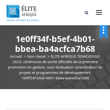
A
l
l
e
Cabinet d'Etudes & Conseils
r
a
u
1e0ff34f-b5ef-4b01-
c
bbea-ba4acfca7b68
o
n
Accueil
>
Non classé
>
ELITE AFRIQUE TENKODOGO
t
2023: cérémonie de sortie officielle de la première
e
promotion en gestion, suivi-évaluation /planification de
n
projets et programmes de développement
u
1e0ff34f-b5ef-4b01-bbea-ba4acfca7b68