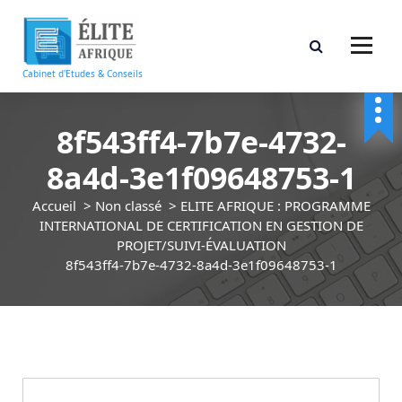
A
l
l
e
Cabinet d'Etudes & Conseils
r
a
u
8f543ff4-7b7e-4732-
c
8a4d-3e1f09648753-1
o
n
Accueil
>
Non classé
>
ELITE AFRIQUE : PROGRAMME
t
INTERNATIONAL DE CERTIFICATION EN GESTION DE
e
PROJET/SUIVI-ÉVALUATION
n
8f543ff4-7b7e-4732-8a4d-3e1f09648753-1
u