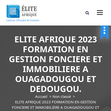
A
l
l
e
Cabinet d'Etudes & Conseils
r
a
u
ELITE AFRIQUE 2023
c
FORMATION EN
o
n
GESTION FONCIERE ET
t
e
IMMOBILIERE A
n
u
OUAGADOUGOU ET
DEDOUGOU.
Accueil
>
Non classé
>
ELITE AFRIQUE 2023 FORMATION EN GESTION
FONCIERE ET IMMOBILIERE A OUAGADOUGOU ET