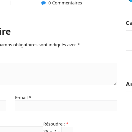
0 Commentaires
C
ire
hamps obligatoires sont indiqués avec
*
A
E-mail
*
Résoudre :
*
28 + 7 =