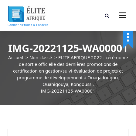
A
l
l
e
Cabinet d'Etudes & Conseils
r
a
u
IMG-20221125-WA00001
c
o
Accueil
>
Non classé
>
ELITE AFRIQUE 2022 : cérémonie
n
de sortie officielle des dernières promotions de
t
certification en gestion/suivi-évaluation de projets et
e
programme de développement à Ouagadougou,
n
Ouahigouya, Kongoussi.
u
IMG-20221125-WA00001