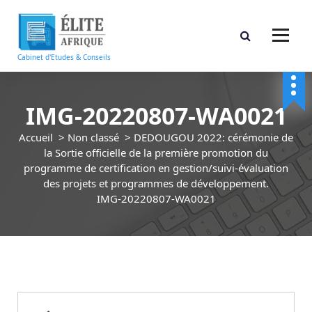
A
l
l
e
Cabinet d'Etudes & Conseils
r
a
u
IMG-20220807-WA0021
c
o
Accueil
>
Non classé
>
DEDOUGOU 2022: cérémonie de
n
la Sortie officielle de la première promotion du
t
programme de certification en gestion/suivi-évaluation
e
des projets et programmes de développement.
n
IMG-20220807-WA0021
u