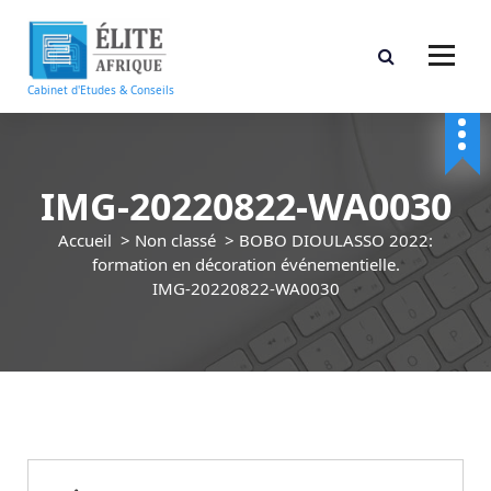
A
l
l
e
Cabinet d'Etudes & Conseils
r
a
u
c
IMG-20220822-WA0030
o
n
Accueil
>
Non classé
>
BOBO DIOULASSO 2022:
t
formation en décoration événementielle.
e
IMG-20220822-WA0030
n
u