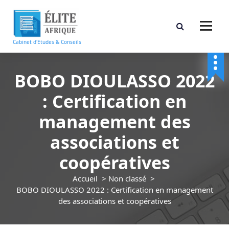
A
l
l
e
Cabinet d'Etudes & Conseils
r
a
u
BOBO DIOULASSO 2022
c
: Certification en
o
n
management des
t
e
associations et
n
u
coopératives
Accueil
>
Non classé
>
BOBO DIOULASSO 2022 : Certification en management
des associations et coopératives