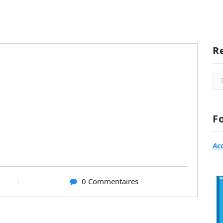
R
Rec
F
Ac
0 Commentaires