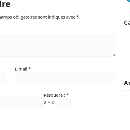
ire
hamps obligatoires sont indiqués avec
*
C
E-mail
*
A
Résoudre :
*
2 + 8 =