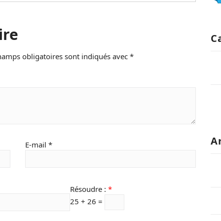
ire
C
hamps obligatoires sont indiqués avec
*
A
E-mail
*
Résoudre :
*
25 + 26 =