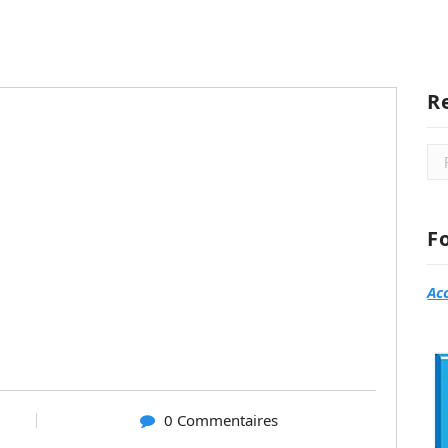
R
Rec
F
Ac
0 Commentaires