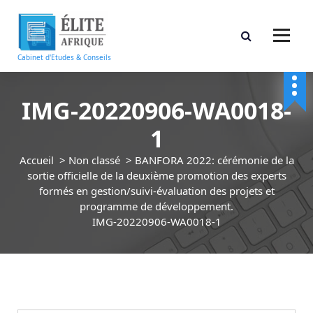
A
l
l
e
Cabinet d'Etudes & Conseils
r
a
u
IMG-20220906-WA0018-
c
1
o
n
Accueil
>
Non classé
>
BANFORA 2022: cérémonie de la
t
sortie officielle de la deuxième promotion des experts
e
formés en gestion/suivi-évaluation des projets et
n
programme de développement.
u
IMG-20220906-WA0018-1